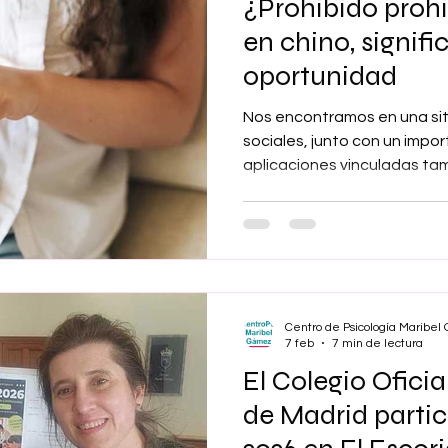
¿Prohibido prohibi
en chino, signifi
oportunidad
Nos encontramos en una situ
sociales, junto con un imp
aplicaciones vinculadas tam
configurando nuevas manera
mundo. Con el mundo y, por 
en el mismo se incluyen. No
que en el inicio del siglo. 
pasado un cuarto de siglo; 
muchos y la gente ha cambi
Centro de Psicología Maribe
este.
7 feb
7 min de lectura
El Colegio Oficia
de Madrid parti