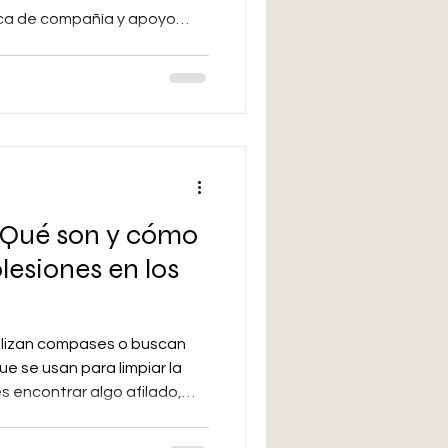
busca de compañía y apoyo
fesionales de la salud mental
ientes si utilizan esta
, del mismo modo que
l sueño, la dieta, el ejercicio
tras sustancias.
. Qué son y cómo
lesiones en los
lizan compases o buscan
ue se usan para limpiar la
s encontrar algo afilado,
o que hacerse daño. Hacerse
adas autolesiones, están