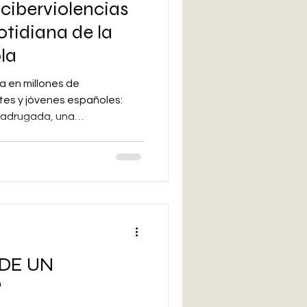
ciberviolencias
arte bruto
tidiana de la
la
Inteligencia artificial
a en millones de
es y jóvenes españoles:
madrugada, una
Adolescencia
 invasiva, un comentario
l, una fotografía manipulada
a pareja que exige pruebas
sponibilidad. Lo
tas situaciones existan,
jóvenes las perciben como
ital.
DE UN
?