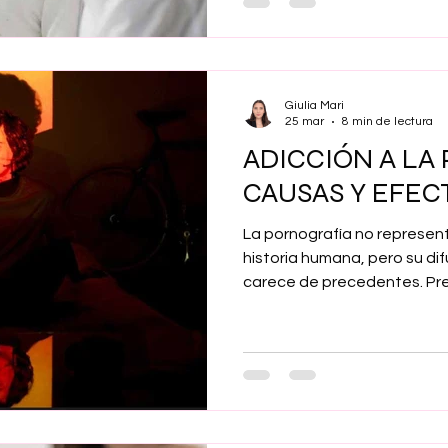
cada vez más presentes en
padres, siempre alerta a cu
sus hijos, se quedan desol
este es su propio enemigo. 
Giulia Mari
no
25 mar
8 min de lectura
ADICCIÓN A LA
CAUSAS Y EFEC
La pornografía no represen
historia humana, pero su d
carece de precedentes. Pr
expansión, se ha vuelto s
con casos de adicción a la 
dependencia se configura 
complejo cuya comprensión r
multidimensional que integ
psicológicos y psicosociale