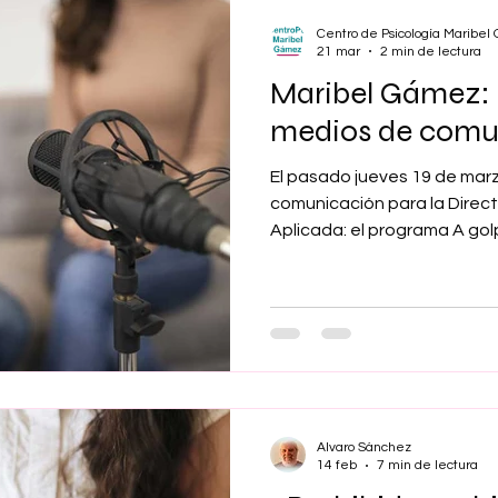
Centro de Psicología Maribe
21 mar
2 min de lectura
Maribel Gámez: 
medios de comu
El pasado jueves 19 de marz
comunicación para la Direct
Aplicada: el programa A gol
Candil de Leganés y el digit
Editorial recogieron amplia
profesionales. En el primer 
sobre el uso de los móviles, 
sociales por los menores. En
relaciones entre las personas
Alvaro Sánchez
14 feb
7 min de lectura