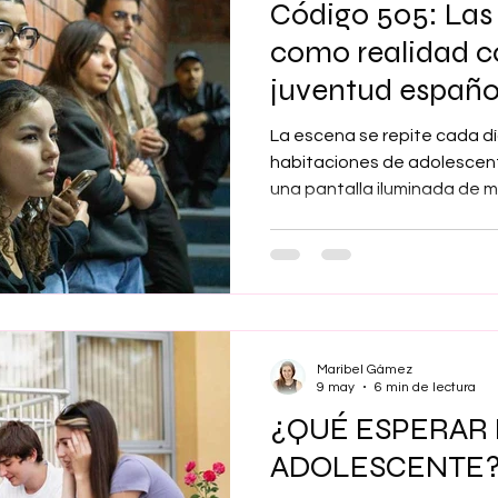
Código 505: Las 
Maribel Gámez
Comunicación
Hijos
Separación
como realidad co
juventud españo
Algoritmos
cuentos infantiles
Historia de la locura
La escena se repite cada dí
habitaciones de adolescent
una pantalla iluminada de 
Transgénero
Cambio de sexo
Orientación sexual
conversación que se vuelve
humillante en una red socia
que empieza a circular o un
constantes de conexión y di
perturbador no es ya que es
sino que gran parte de los 
Maribel Gámez
parte ordinaria de la vida dig
9 may
6 min de lectura
¿QUÉ ESPERAR 
ADOLESCENTE