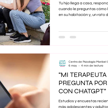
Tu hijo llega a casa, respon
cuando le preguntas cómo le 
en su habitación y, un rato
algo aparentemente sin imp
aparece esa sensación des
pasado con el niño que me
todo?” La adolescencia sue
intensa para los hijos, pero 
padres.
Centro de Psicología Maribe
6 may
4 min de lectura
“MI TERAPEUTA
PREGUNTA POR
CON CHATGPT”
Estudios y encuestas recie
más adolescentes y adultos