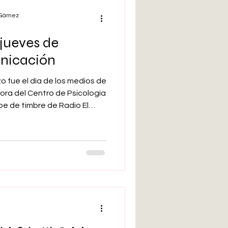
l Gámez
jueves de
nicación
o fue el día de los medios de
ora del Centro de Psicología
pe de timbre de Radio El
al Cuídate Plus de Unidad
mente sus opiniones
caso, la entrevista versó
las pantallas y las redes
 el segundo, sobre las
 y las inteligencias arti