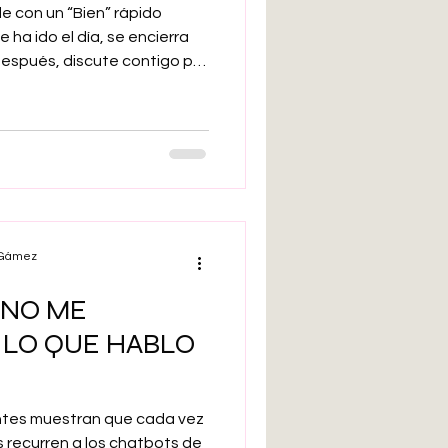
de con un “Bien” rápido
ha ido el día, se encierra
 después, discute contigo por
ortancia. Y entonces
concertante: “¿Qué ha
 contaba absolutamente
le vivirse como una etapa
también lo es para los
l Gámez
 NO ME
 LO QUE HABLO
ntes muestran que cada vez
 recurren a los chatbots de