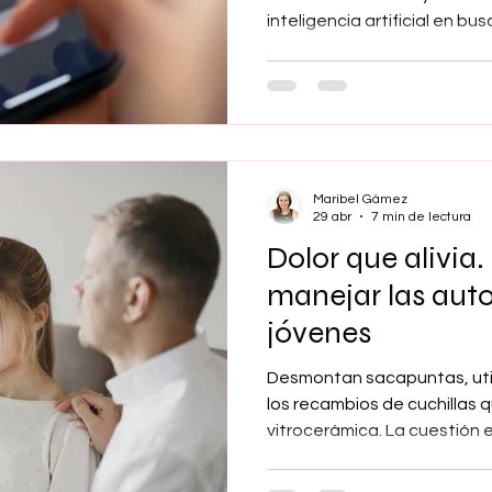
inteligencia artificial en 
emocional. Por ello, los pro
deberían preguntar a sus pac
tecnología y cómo lo hacen
solicitan información sobre e
y el consumo de alcohol y o
Maribel Gámez
29 abr
7 min de lectura
Dolor que alivia
manejar las auto
jóvenes
Desmontan sacapuntas, uti
los recambios de cuchillas q
vitrocerámica. La cuestión e
pequeño y manejable con l
daño a uno mismo, las llam