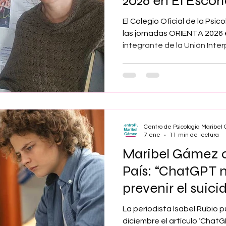
2026 en El Escori
El Colegio Oficial de la Psic
las jornadas ORIENTA 2026 e
integrante de la Unión Inte
de Madrid, representado po
Inteligencia Artificial aplica
coordinadora de los grupos
Psicológica y de Psicología e 
COP Madrid. Esta fue su int
Universitario Escorial María 
Centro de Psicología Maribe
7 ene
11 min de lectura
Maribel Gámez c
País: “ChatGPT 
prevenir el suic
La periodista Isabel Rubio 
diciembre el artículo ‘ChatG