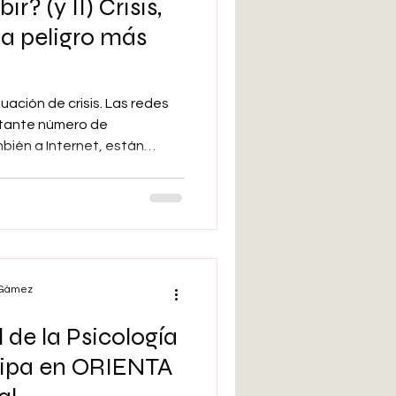
r? (y II) Crisis,
ca peligro más
ación de crisis. Las redes
ortante número de
bién a Internet, están
s de relacionarnos con el
tanto, con las personas que
 somos los mismos en 2026
Y no porque simplemente haya
cuartos de siglo han pasado
ado. Pero no tanto como en
l Gámez
l de la Psicología
cipa en ORIENTA