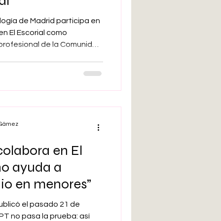
al
ología de Madrid participa en
n El Escorial como
rprofesional de la Comunidad
r Maribel Gámez, experta en
da a la salud mental y
 de trabajo de Educación
Inteligencia Artificial del
ervención en el Real Centro
Cristina el pasado
l Gámez
olabora en El
no ayuda a
idio en menores”
publicó el pasado 21 de
PT no pasa la prueba: así