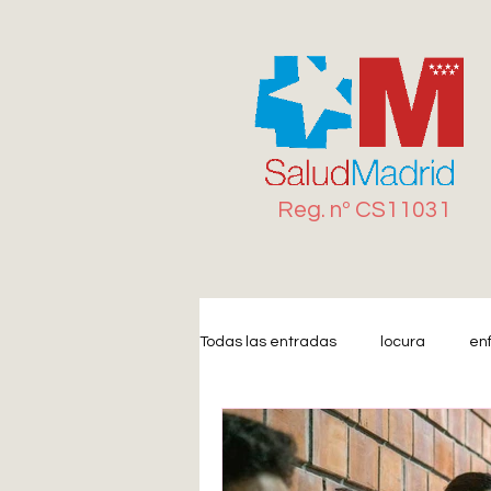
Reg. n
º
CS11031
Todas las entradas
locura
en
Miedo
Estrés
Ansiedad