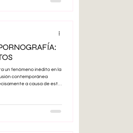
 el mundo adolescente. Los
alquier peligro que aceche a
ados al darse cuenta de que
Que esté solo en su cuarto
 PORNOGRAFÍA:
TOS
ta un fenómeno inédito en la
ifusión contemporánea
ecisamente a causa de esta
umamente común encontrarse
pornografía. Esta
hoy como un desafío
equiere un análisis
re aspectos neurobiológicos,
s