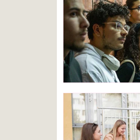
Blanca de la Torre Fernández
Deberes escolares
empatía
angustia
Desarrollo infantil